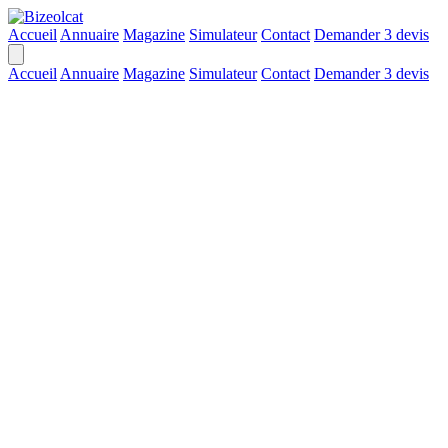
Accueil
Annuaire
Magazine
Simulateur
Contact
Demander 3 devis
Accueil
Annuaire
Magazine
Simulateur
Contact
Demander 3 devis