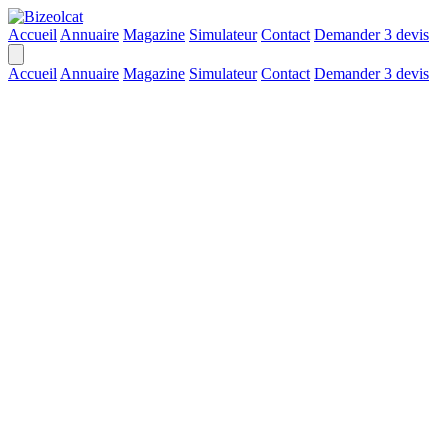
Accueil
Annuaire
Magazine
Simulateur
Contact
Demander 3 devis
Accueil
Annuaire
Magazine
Simulateur
Contact
Demander 3 devis