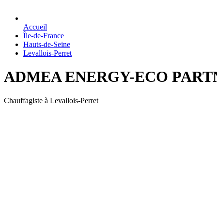
Accueil
Île-de-France
Hauts-de-Seine
Levallois-Perret
ADMEA ENERGY-ECO PART
Chauffagiste à Levallois-Perret