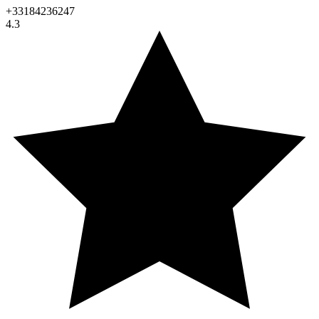
+33184236247
4.3