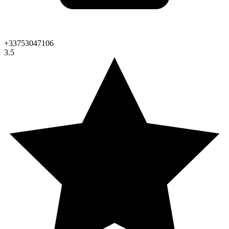
+33753047106
3.5