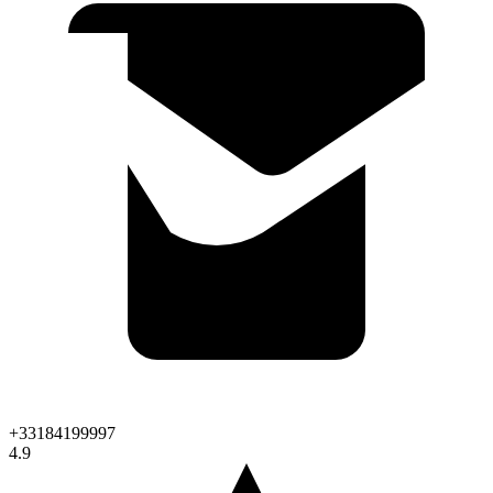
+33184199997
4.9