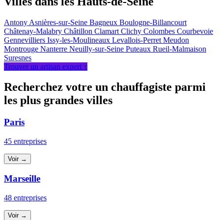
Villes dans les Hauts-de-Seine
Antony
Asnières-sur-Seine
Bagneux
Boulogne-Billancourt
Châtenay-Malabry
Châtillon
Clamart
Clichy
Colombes
Courbevoie
Gennevilliers
Issy-les-Moulineaux
Levallois-Perret
Meudon
Montrouge
Nanterre
Neuilly-sur-Seine
Puteaux
Rueil-Malmaison
Suresnes
Trouver un artisan expert ↑
Recherchez votre un chauffagiste parmi
les plus grandes villes
Paris
45 entreprises
Voir →
Marseille
48 entreprises
Voir →