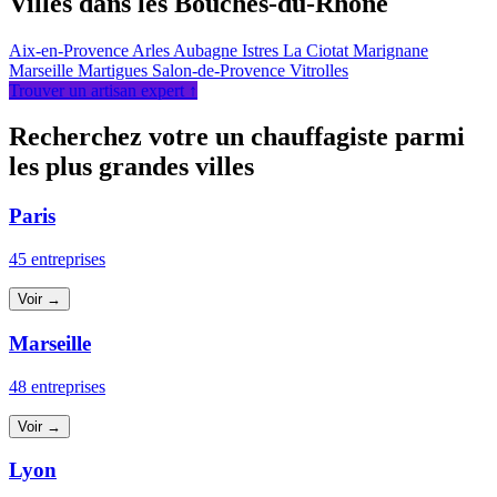
Villes dans les Bouches-du-Rhône
Aix-en-Provence
Arles
Aubagne
Istres
La Ciotat
Marignane
Marseille
Martigues
Salon-de-Provence
Vitrolles
Trouver un artisan expert ↑
Recherchez votre un chauffagiste parmi
les plus grandes villes
Paris
45 entreprises
Voir →
Marseille
48 entreprises
Voir →
Lyon