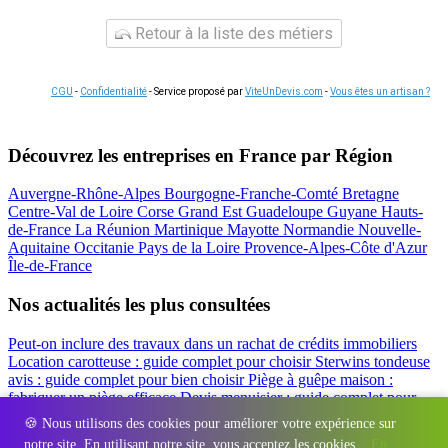
Retour à la liste des métiers
CGU
-
Confidentialité
- Service proposé par
ViteUnDevis.com
-
Vous êtes un artisan ?
Découvrez les entreprises en France par Région
Auvergne-Rhône-Alpes
Bourgogne-Franche-Comté
Bretagne
Centre-Val de Loire
Corse
Grand Est
Guadeloupe
Guyane
Hauts-
de-France
La Réunion
Martinique
Mayotte
Normandie
Nouvelle-
Aquitaine
Occitanie
Pays de la Loire
Provence-Alpes-Côte d'Azur
Île-de-France
Nos actualités les plus consultées
Peut-on inclure des travaux dans un rachat de crédits immobiliers
Location carotteuse : guide complet pour choisir
Sterwins tondeuse
avis : guide complet pour bien choisir
Piège à guêpe maison :
fabriquer un piège efficace
Devis menuisier : guide complet pour
obtenir le meilleur prix
Simulation rachat de crédit : regrouper prêt
🍪 Nous utilisons des cookies pour améliorer votre expérience sur
travaux et crédits
notre site. En utilisant notre site, vous acceptez les cookies.
En