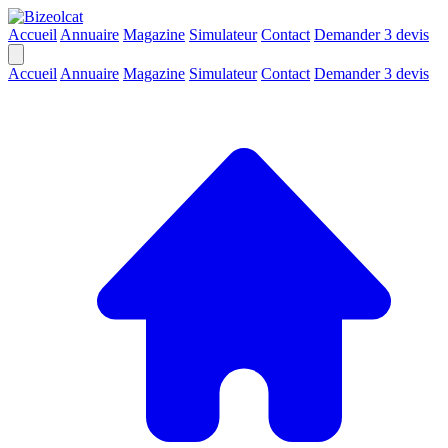
Accueil
Annuaire
Magazine
Simulateur
Contact
Demander 3 devis
Accueil
Annuaire
Magazine
Simulateur
Contact
Demander 3 devis