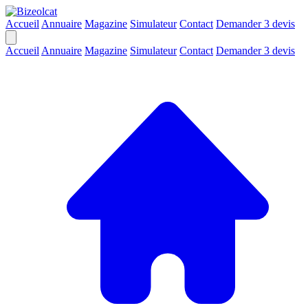
Accueil
Annuaire
Magazine
Simulateur
Contact
Demander 3 devis
Accueil
Annuaire
Magazine
Simulateur
Contact
Demander 3 devis