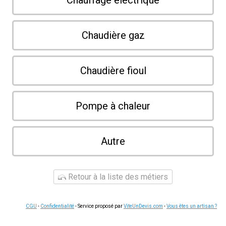
Chauffage électrique
Chaudière gaz
Chaudière fioul
Pompe à chaleur
Autre
Retour à la liste des métiers
CGU
-
Confidentialité
- Service proposé par
ViteUnDevis.com
-
Vous êtes un artisan ?