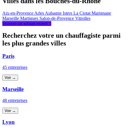
Villes dans les Bouches-du-Rhône
Aix-en-Provence
Arles
Aubagne
Istres
La Ciotat
Marignane
Marseille
Martigues
Salon-de-Provence
Vitrolles
Trouver un artisan expert ↑
Recherchez votre un chauffagiste parmi
les plus grandes villes
Paris
45 entreprises
Voir →
Marseille
48 entreprises
Voir →
Lyon