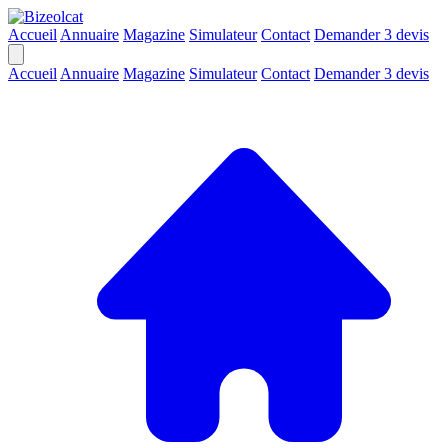
Accueil
Annuaire
Magazine
Simulateur
Contact
Demander 3 devis
Accueil
Annuaire
Magazine
Simulateur
Contact
Demander 3 devis