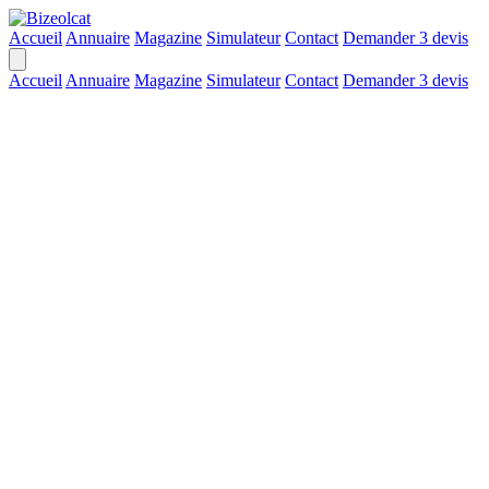
Accueil
Annuaire
Magazine
Simulateur
Contact
Demander 3 devis
Accueil
Annuaire
Magazine
Simulateur
Contact
Demander 3 devis