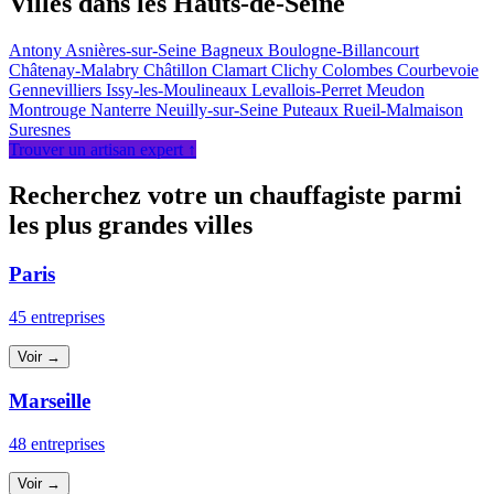
Villes dans les Hauts-de-Seine
Antony
Asnières-sur-Seine
Bagneux
Boulogne-Billancourt
Châtenay-Malabry
Châtillon
Clamart
Clichy
Colombes
Courbevoie
Gennevilliers
Issy-les-Moulineaux
Levallois-Perret
Meudon
Montrouge
Nanterre
Neuilly-sur-Seine
Puteaux
Rueil-Malmaison
Suresnes
Trouver un artisan expert ↑
Recherchez votre un chauffagiste parmi
les plus grandes villes
Paris
45 entreprises
Voir →
Marseille
48 entreprises
Voir →