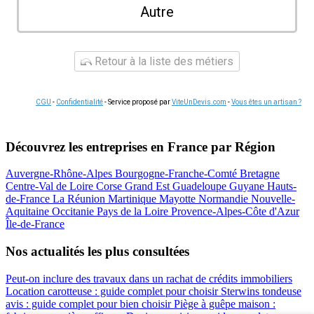
Autre
Retour à la liste des métiers
CGU
-
Confidentialité
- Service proposé par
ViteUnDevis.com
-
Vous êtes un artisan ?
Découvrez les entreprises en France par Région
Auvergne-Rhône-Alpes
Bourgogne-Franche-Comté
Bretagne
Centre-Val de Loire
Corse
Grand Est
Guadeloupe
Guyane
Hauts-
de-France
La Réunion
Martinique
Mayotte
Normandie
Nouvelle-
Aquitaine
Occitanie
Pays de la Loire
Provence-Alpes-Côte d'Azur
Île-de-France
Nos actualités les plus consultées
Peut-on inclure des travaux dans un rachat de crédits immobiliers
Location carotteuse : guide complet pour choisir
Sterwins tondeuse
avis : guide complet pour bien choisir
Piège à guêpe maison :