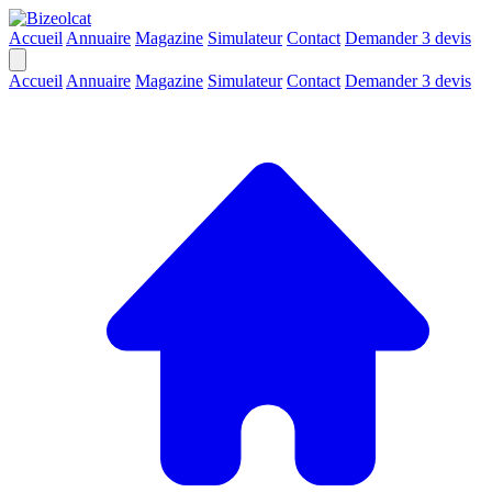
Accueil
Annuaire
Magazine
Simulateur
Contact
Demander 3 devis
Accueil
Annuaire
Magazine
Simulateur
Contact
Demander 3 devis