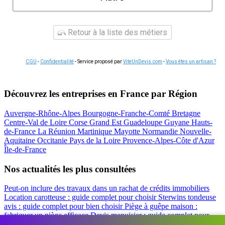
Retour à la liste des métiers
CGU
-
Confidentialité
- Service proposé par
ViteUnDevis.com
-
Vous êtes un artisan ?
Découvrez les entreprises en France par Région
Auvergne-Rhône-Alpes
Bourgogne-Franche-Comté
Bretagne
Centre-Val de Loire
Corse
Grand Est
Guadeloupe
Guyane
Hauts-
de-France
La Réunion
Martinique
Mayotte
Normandie
Nouvelle-
Aquitaine
Occitanie
Pays de la Loire
Provence-Alpes-Côte d'Azur
Île-de-France
Nos actualités les plus consultées
Peut-on inclure des travaux dans un rachat de crédits immobiliers
Location carotteuse : guide complet pour choisir
Sterwins tondeuse
avis : guide complet pour bien choisir
Piège à guêpe maison :
fabriquer un piège efficace
Devis menuisier : guide complet pour
obtenir le meilleur prix
Simulation rachat de crédit : regrouper prêt