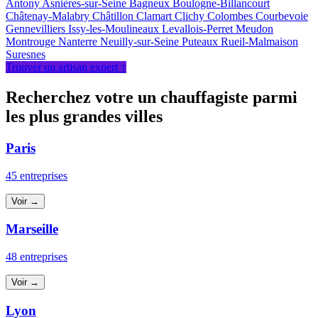
Antony
Asnières-sur-Seine
Bagneux
Boulogne-Billancourt
Châtenay-Malabry
Châtillon
Clamart
Clichy
Colombes
Courbevoie
Gennevilliers
Issy-les-Moulineaux
Levallois-Perret
Meudon
Montrouge
Nanterre
Neuilly-sur-Seine
Puteaux
Rueil-Malmaison
Suresnes
Trouver un artisan expert ↑
Recherchez votre un chauffagiste parmi
les plus grandes villes
Paris
45 entreprises
Voir →
Marseille
48 entreprises
Voir →
Lyon