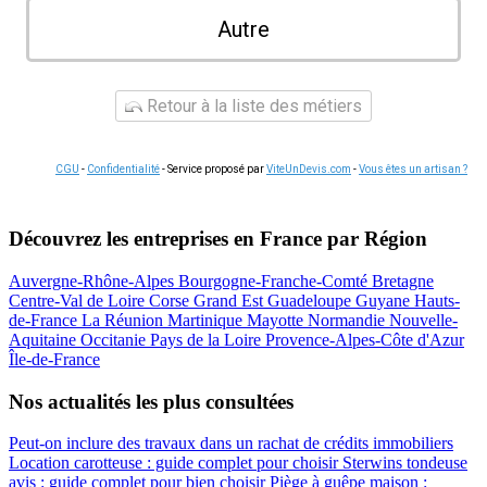
Autre
Retour à la liste des métiers
CGU
-
Confidentialité
- Service proposé par
ViteUnDevis.com
-
Vous êtes un artisan ?
Découvrez les entreprises en France par Région
Auvergne-Rhône-Alpes
Bourgogne-Franche-Comté
Bretagne
Centre-Val de Loire
Corse
Grand Est
Guadeloupe
Guyane
Hauts-
de-France
La Réunion
Martinique
Mayotte
Normandie
Nouvelle-
Aquitaine
Occitanie
Pays de la Loire
Provence-Alpes-Côte d'Azur
Île-de-France
Nos actualités les plus consultées
Peut-on inclure des travaux dans un rachat de crédits immobiliers
Location carotteuse : guide complet pour choisir
Sterwins tondeuse
avis : guide complet pour bien choisir
Piège à guêpe maison :