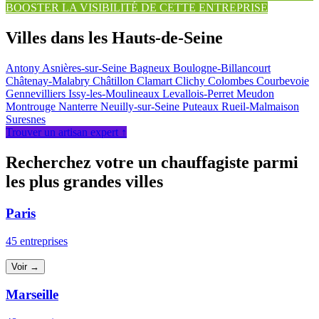
BOOSTER LA VISIBILITÉ DE CETTE ENTREPRISE
Villes dans les Hauts-de-Seine
Antony
Asnières-sur-Seine
Bagneux
Boulogne-Billancourt
Châtenay-Malabry
Châtillon
Clamart
Clichy
Colombes
Courbevoie
Gennevilliers
Issy-les-Moulineaux
Levallois-Perret
Meudon
Montrouge
Nanterre
Neuilly-sur-Seine
Puteaux
Rueil-Malmaison
Suresnes
Trouver un artisan expert ↑
Recherchez votre un chauffagiste parmi
les plus grandes villes
Paris
45 entreprises
Voir →
Marseille