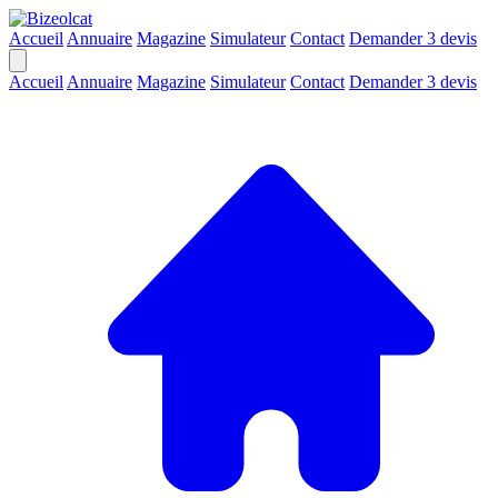
Accueil
Annuaire
Magazine
Simulateur
Contact
Demander 3 devis
Accueil
Annuaire
Magazine
Simulateur
Contact
Demander 3 devis