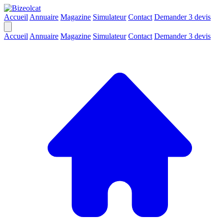
Accueil
Annuaire
Magazine
Simulateur
Contact
Demander 3 devis
Accueil
Annuaire
Magazine
Simulateur
Contact
Demander 3 devis