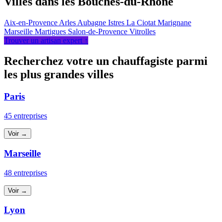
Villes dans les Bouches-du-Rhône
Aix-en-Provence
Arles
Aubagne
Istres
La Ciotat
Marignane
Marseille
Martigues
Salon-de-Provence
Vitrolles
Trouver un artisan expert ↑
Recherchez votre un chauffagiste parmi
les plus grandes villes
Paris
45 entreprises
Voir →
Marseille
48 entreprises
Voir →
Lyon