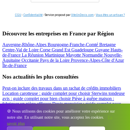
CGU
-
Confidentialité
- Service proposé par
ViteUnDevis.com
-
Vous êtes un artisan ?
Découvrez les entreprises en France par Région
Auvergne-Rhône-Alpes
Bourgogne-Franche-Comté
Bretagne
Centre-Val de Loire
Corse
Grand Est
Guadeloupe
Guyane
Hauts-
de-France
La Réunion
Martinique
Mayotte
Normandie
Nouvelle-
Aquitaine
Occitanie
Pays de la Loire
Provence-Alpes-Côte d'Azur
Île-de-France
Nos actualités les plus consultées
Peut-on inclure des travaux dans un rachat de crédits immobiliers
Location carotteuse : guide complet pour choisir
Sterwins tondeuse
avis : guide complet pour bien choisir
Piège à guêpe maison :
fabriquer un piège efficace
Devis menuisier : guide complet pour
obtenir le meilleur prix
Simulation rachat de crédit : regrouper prêt
🍪 Nous utilisons des cookies pour améliorer votre expérience sur
travaux et crédits
notre site. En utilisant notre site, vous acceptez les cookies.
En
Régions
-
Départements
-
Villes
-
Entreprises
-
Marques
-
Contact
-
savoir plus
Espace presse
-
Mentions légales