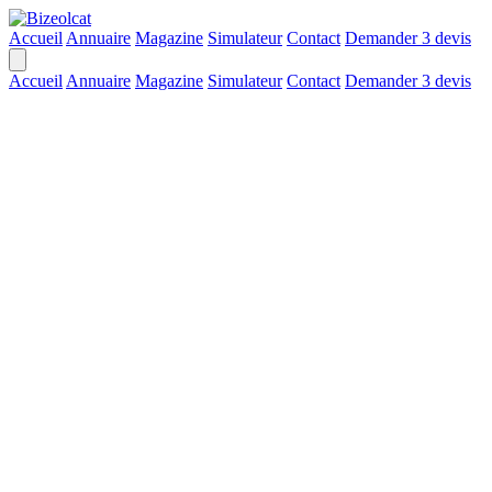
Accueil
Annuaire
Magazine
Simulateur
Contact
Demander 3 devis
Accueil
Annuaire
Magazine
Simulateur
Contact
Demander 3 devis