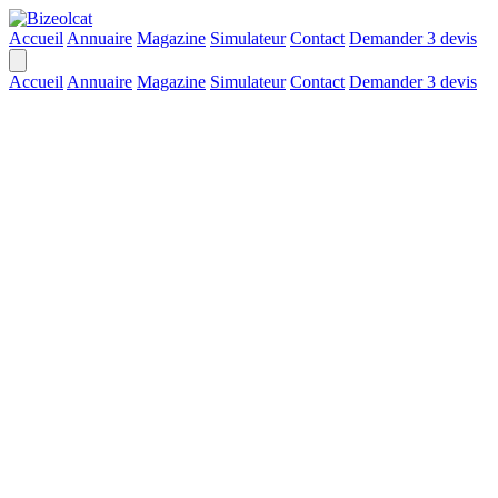
Accueil
Annuaire
Magazine
Simulateur
Contact
Demander 3 devis
Accueil
Annuaire
Magazine
Simulateur
Contact
Demander 3 devis