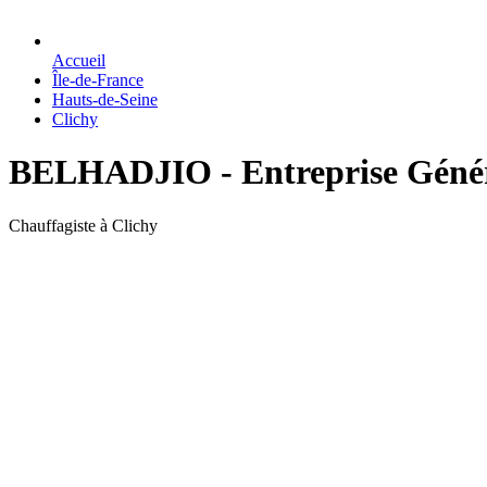
Accueil
Île-de-France
Hauts-de-Seine
Clichy
BELHADJIO - Entreprise Général
Chauffagiste à Clichy