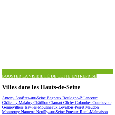
BOOSTER LA VISIBILITÉ DE CETTE ENTREPRISE
Villes dans les Hauts-de-Seine
Antony
Asnières-sur-Seine
Bagneux
Boulogne-Billancourt
Châtenay-Malabry
Châtillon
Clamart
Clichy
Colombes
Courbevoie
Gennevilliers
Issy-les-Moulineaux
Levallois-Perret
Meudon
Montrouge
Nanterre
Neuilly-sur-Seine
Puteaux
Rueil-Malmaison