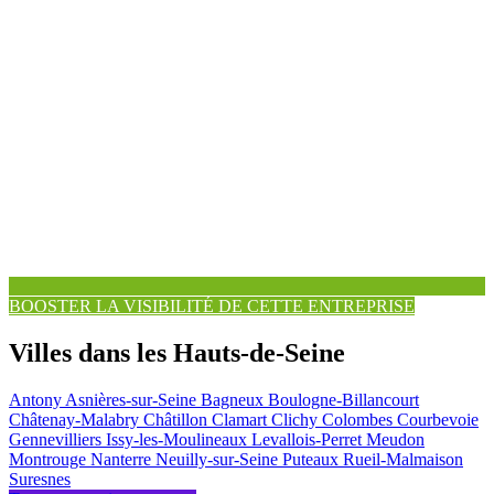
BOOSTER LA VISIBILITÉ DE CETTE ENTREPRISE
Villes dans les Hauts-de-Seine
Antony
Asnières-sur-Seine
Bagneux
Boulogne-Billancourt
Châtenay-Malabry
Châtillon
Clamart
Clichy
Colombes
Courbevoie
Gennevilliers
Issy-les-Moulineaux
Levallois-Perret
Meudon
Montrouge
Nanterre
Neuilly-sur-Seine
Puteaux
Rueil-Malmaison
Suresnes