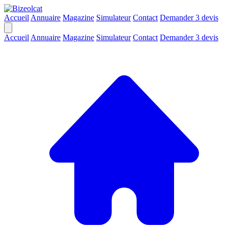
Accueil
Annuaire
Magazine
Simulateur
Contact
Demander 3 devis
Accueil
Annuaire
Magazine
Simulateur
Contact
Demander 3 devis