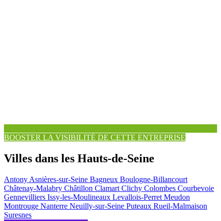
BOOSTER LA VISIBILITÉ DE CETTE ENTREPRISE
Villes dans les Hauts-de-Seine
Antony
Asnières-sur-Seine
Bagneux
Boulogne-Billancourt
Châtenay-Malabry
Châtillon
Clamart
Clichy
Colombes
Courbevoie
Gennevilliers
Issy-les-Moulineaux
Levallois-Perret
Meudon
Montrouge
Nanterre
Neuilly-sur-Seine
Puteaux
Rueil-Malmaison
Suresnes