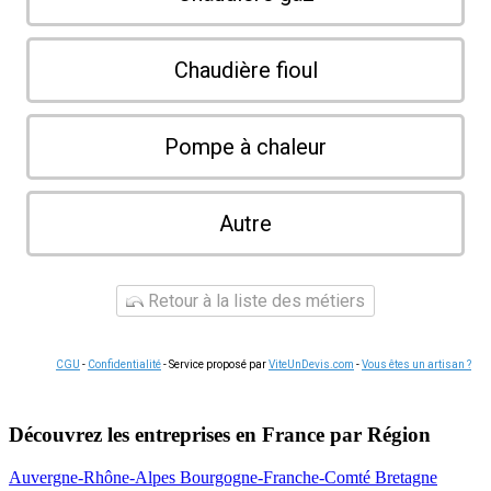
Chaudière fioul
Pompe à chaleur
Autre
Retour à la liste des métiers
CGU
-
Confidentialité
- Service proposé par
ViteUnDevis.com
-
Vous êtes un artisan ?
Découvrez les entreprises en France par Région
Auvergne-Rhône-Alpes
Bourgogne-Franche-Comté
Bretagne