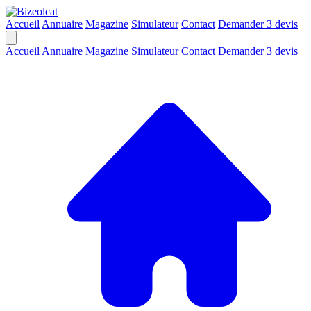
Accueil
Annuaire
Magazine
Simulateur
Contact
Demander 3 devis
Accueil
Annuaire
Magazine
Simulateur
Contact
Demander 3 devis