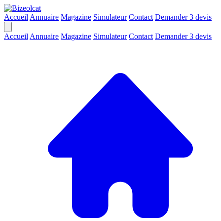
Accueil
Annuaire
Magazine
Simulateur
Contact
Demander 3 devis
Accueil
Annuaire
Magazine
Simulateur
Contact
Demander 3 devis