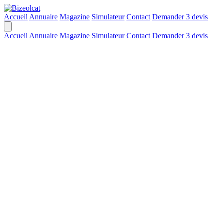
Accueil
Annuaire
Magazine
Simulateur
Contact
Demander 3 devis
Accueil
Annuaire
Magazine
Simulateur
Contact
Demander 3 devis