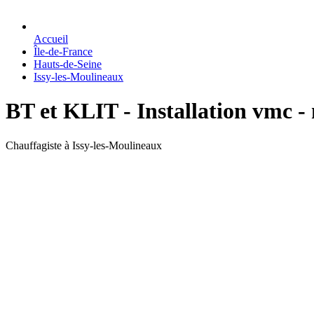
Accueil
Île-de-France
Hauts-de-Seine
Issy-les-Moulineaux
BT et KLIT - Installation vmc -
Chauffagiste à Issy-les-Moulineaux