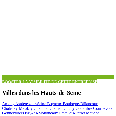
BOOSTER LA VISIBILITÉ DE CETTE ENTREPRISE
Villes dans les Hauts-de-Seine
Antony
Asnières-sur-Seine
Bagneux
Boulogne-Billancourt
Châtenay-Malabry
Châtillon
Clamart
Clichy
Colombes
Courbevoie
Gennevilliers
Issy-les-Moulineaux
Levallois-Perret
Meudon