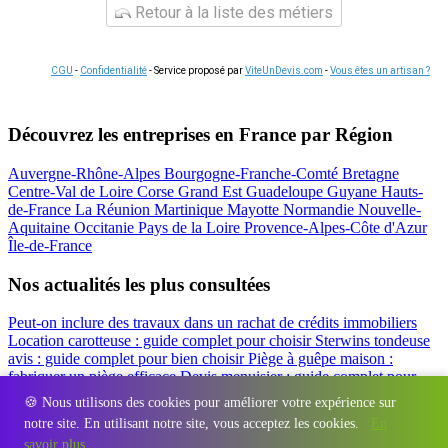
Retour à la liste des métiers
CGU
-
Confidentialité
- Service proposé par
ViteUnDevis.com
-
Vous êtes un artisan ?
Découvrez les entreprises en France par Région
Auvergne-Rhône-Alpes
Bourgogne-Franche-Comté
Bretagne
Centre-Val de Loire
Corse
Grand Est
Guadeloupe
Guyane
Hauts-
de-France
La Réunion
Martinique
Mayotte
Normandie
Nouvelle-
Aquitaine
Occitanie
Pays de la Loire
Provence-Alpes-Côte d'Azur
Île-de-France
Nos actualités les plus consultées
Peut-on inclure des travaux dans un rachat de crédits immobiliers
Location carotteuse : guide complet pour choisir
Sterwins tondeuse
avis : guide complet pour bien choisir
Piège à guêpe maison :
fabriquer un piège efficace
Devis menuisier : guide complet pour
obtenir le meilleur prix
Simulation rachat de crédit : regrouper prêt
🍪 Nous utilisons des cookies pour améliorer votre expérience sur
travaux et crédits
notre site. En utilisant notre site, vous acceptez les cookies.
En
Régions
-
Départements
-
Villes
-
Entreprises
-
Marques
-
Contact
-
savoir plus