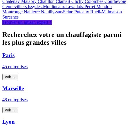
Châtenay-Malabry
Châtillon
Clamart
Clichy
Colombes
Courbevoie
Gennevilliers
Issy-les-Moulineaux
Levallois-Perret
Meudon
Montrouge
Nanterre
Neuilly-sur-Seine
Puteaux
Rueil-Malmaison
Suresnes
Trouver un artisan expert ↑
Recherchez votre un chauffagiste parmi
les plus grandes villes
Paris
45 entreprises
Voir →
Marseille
48 entreprises
Voir →
Lyon