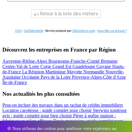
Retour à la liste des métiers
CGU
-
Confidentialité
- Service proposé par
ViteUnDevis.com
-
Vous êtes un artisan ?
Découvrez les entreprises en France par Région
Auvergne-Rhône-Alpes
Bourgogne-Franche-Comté
Bretagne
Centre-Val de Loire
Corse
Grand Est
Guadeloupe
Guyane
Hauts-
de-France
La Réunion
Martinique
Mayotte
Normandie
Nouvelle-
Aquitaine
Occitanie
Pays de la Loire
Provence-Alpes-Côte d'Azur
Île-de-France
Nos actualités les plus consultées
Peut-on inclure des travaux dans un rachat de crédits immobiliers
Location carotteuse : guide complet pour choisir
Sterwins tondeuse
avis : guide complet pour bien choisir
Piège à guêpe maison :
fabriquer un piège efficace
Devis menuisier : guide complet pour
obtenir le meilleur prix
Simulation rachat de crédit : regrouper prêt
🍪 Nous utilisons des cookies pour améliorer votre expérience sur
travaux et crédits