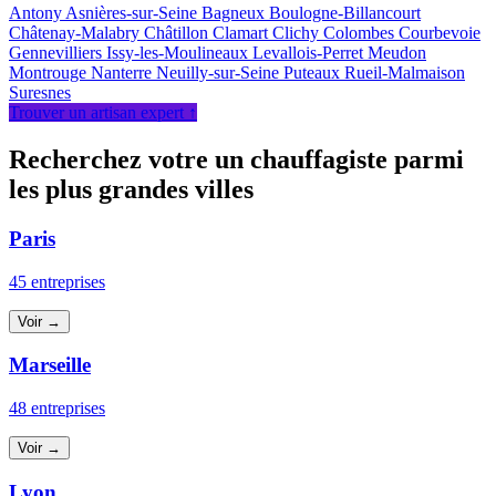
Antony
Asnières-sur-Seine
Bagneux
Boulogne-Billancourt
Châtenay-Malabry
Châtillon
Clamart
Clichy
Colombes
Courbevoie
Gennevilliers
Issy-les-Moulineaux
Levallois-Perret
Meudon
Montrouge
Nanterre
Neuilly-sur-Seine
Puteaux
Rueil-Malmaison
Suresnes
Trouver un artisan expert ↑
Recherchez votre un chauffagiste parmi
les plus grandes villes
Paris
45 entreprises
Voir →
Marseille
48 entreprises
Voir →
Lyon