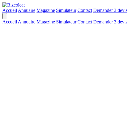
Accueil
Annuaire
Magazine
Simulateur
Contact
Demander 3 devis
Accueil
Annuaire
Magazine
Simulateur
Contact
Demander 3 devis