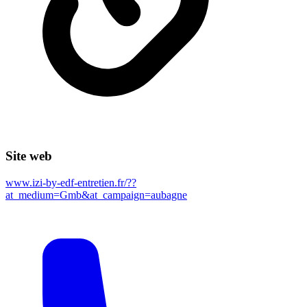
Site web
www.izi-by-edf-entretien.fr/??
at_medium=Gmb&at_campaign=aubagne