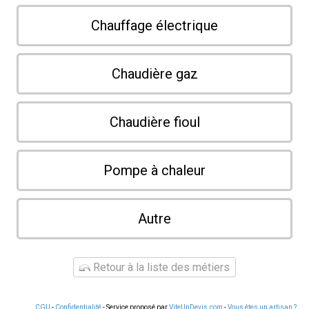
Chauffage électrique
Chaudière gaz
Chaudière fioul
Pompe à chaleur
Autre
Retour à la liste des métiers
CGU
-
Confidentialité
- Service proposé par
ViteUnDevis.com
-
Vous êtes un artisan ?