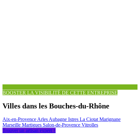
BOOSTER LA VISIBILITÉ DE CETTE ENTREPRISE
Villes dans les Bouches-du-Rhône
Aix-en-Provence
Arles
Aubagne
Istres
La Ciotat
Marignane
Marseille
Martigues
Salon-de-Provence
Vitrolles
Trouver un artisan expert ↑