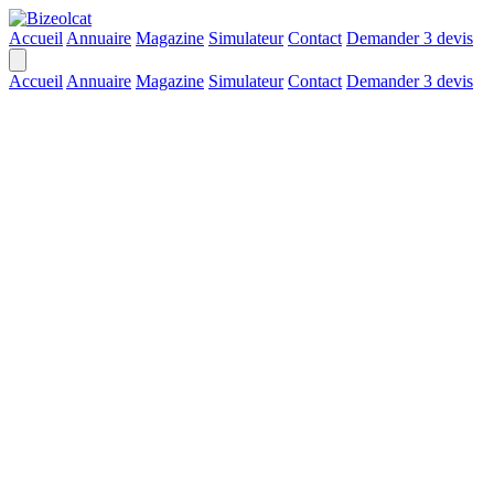
Accueil
Annuaire
Magazine
Simulateur
Contact
Demander 3 devis
Accueil
Annuaire
Magazine
Simulateur
Contact
Demander 3 devis