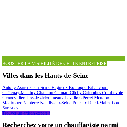
BOOSTER LA VISIBILITÉ DE CETTE ENTREPRISE
Villes dans les Hauts-de-Seine
Antony
Asnières-sur-Seine
Bagneux
Boulogne-Billancourt
Châtenay-Malabry
Châtillon
Clamart
Clichy
Colombes
Courbevoie
Gennevilliers
Issy-les-Moulineaux
Levallois-Perret
Meudon
Montrouge
Nanterre
Neuilly-sur-Seine
Puteaux
Rueil-Malmaison
Suresnes
Trouver un artisan expert ↑
Recherchez votre un chauffagiste parmi