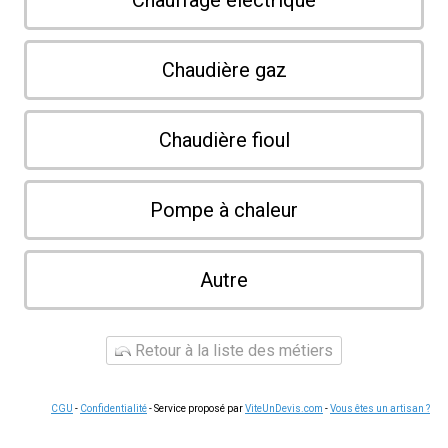
Chauffage électrique
Chaudière gaz
Chaudière fioul
Pompe à chaleur
Autre
Retour à la liste des métiers
CGU
-
Confidentialité
- Service proposé par
ViteUnDevis.com
-
Vous êtes un artisan ?