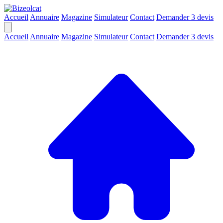
Accueil
Annuaire
Magazine
Simulateur
Contact
Demander 3 devis
Accueil
Annuaire
Magazine
Simulateur
Contact
Demander 3 devis