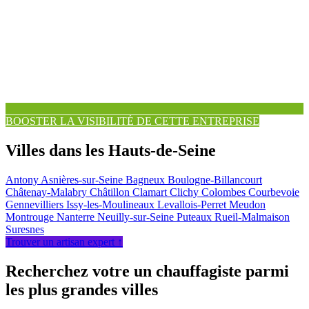
BOOSTER LA VISIBILITÉ DE CETTE ENTREPRISE
Villes dans les Hauts-de-Seine
Antony
Asnières-sur-Seine
Bagneux
Boulogne-Billancourt
Châtenay-Malabry
Châtillon
Clamart
Clichy
Colombes
Courbevoie
Gennevilliers
Issy-les-Moulineaux
Levallois-Perret
Meudon
Montrouge
Nanterre
Neuilly-sur-Seine
Puteaux
Rueil-Malmaison
Suresnes
Trouver un artisan expert ↑
Recherchez votre un chauffagiste parmi
les plus grandes villes