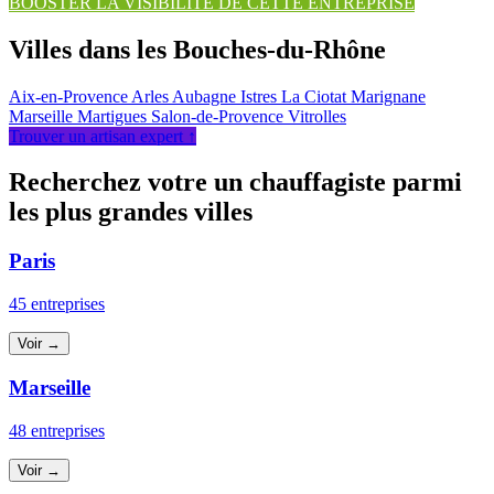
BOOSTER LA VISIBILITÉ DE CETTE ENTREPRISE
Villes dans les Bouches-du-Rhône
Aix-en-Provence
Arles
Aubagne
Istres
La Ciotat
Marignane
Marseille
Martigues
Salon-de-Provence
Vitrolles
Trouver un artisan expert ↑
Recherchez votre un chauffagiste parmi
les plus grandes villes
Paris
45 entreprises
Voir →
Marseille
48 entreprises
Voir →