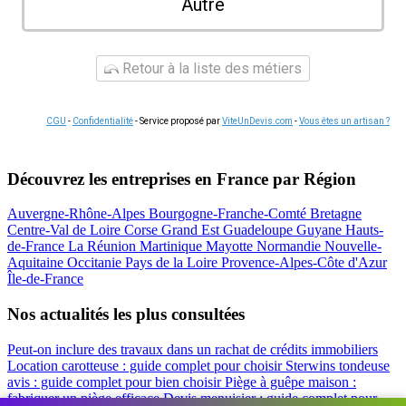
Autre
Retour à la liste des métiers
CGU
-
Confidentialité
- Service proposé par
ViteUnDevis.com
-
Vous êtes un artisan ?
Découvrez les entreprises en France par Région
Auvergne-Rhône-Alpes
Bourgogne-Franche-Comté
Bretagne
Centre-Val de Loire
Corse
Grand Est
Guadeloupe
Guyane
Hauts-
de-France
La Réunion
Martinique
Mayotte
Normandie
Nouvelle-
Aquitaine
Occitanie
Pays de la Loire
Provence-Alpes-Côte d'Azur
Île-de-France
Nos actualités les plus consultées
Peut-on inclure des travaux dans un rachat de crédits immobiliers
Location carotteuse : guide complet pour choisir
Sterwins tondeuse
avis : guide complet pour bien choisir
Piège à guêpe maison :
fabriquer un piège efficace
Devis menuisier : guide complet pour