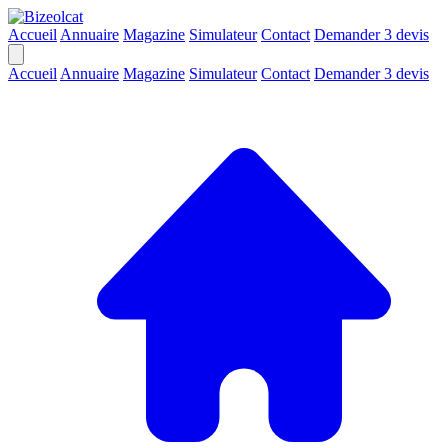
Accueil
Annuaire
Magazine
Simulateur
Contact
Demander 3 devis
Accueil
Annuaire
Magazine
Simulateur
Contact
Demander 3 devis