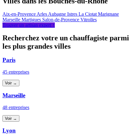
Villes dans les Bouches-du-Rhône
Aix-en-Provence
Arles
Aubagne
Istres
La Ciotat
Marignane
Marseille
Martigues
Salon-de-Provence
Vitrolles
Trouver un artisan expert ↑
Recherchez votre un chauffagiste parmi
les plus grandes villes
Paris
45 entreprises
Voir →
Marseille
48 entreprises
Voir →
Lyon