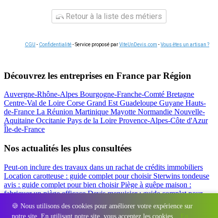
Retour à la liste des métiers
CGU
-
Confidentialité
- Service proposé par
ViteUnDevis.com
-
Vous êtes un artisan ?
Découvrez les entreprises en France par Région
Auvergne-Rhône-Alpes
Bourgogne-Franche-Comté
Bretagne
Centre-Val de Loire
Corse
Grand Est
Guadeloupe
Guyane
Hauts-
de-France
La Réunion
Martinique
Mayotte
Normandie
Nouvelle-
Aquitaine
Occitanie
Pays de la Loire
Provence-Alpes-Côte d'Azur
Île-de-France
Nos actualités les plus consultées
Peut-on inclure des travaux dans un rachat de crédits immobiliers
Location carotteuse : guide complet pour choisir
Sterwins tondeuse
avis : guide complet pour bien choisir
Piège à guêpe maison :
fabriquer un piège efficace
Devis menuisier : guide complet pour
obtenir le meilleur prix
Simulation rachat de crédit : regrouper prêt
🍪 Nous utilisons des cookies pour améliorer votre expérience sur
travaux et crédits
notre site. En utilisant notre site, vous acceptez les cookies.
En