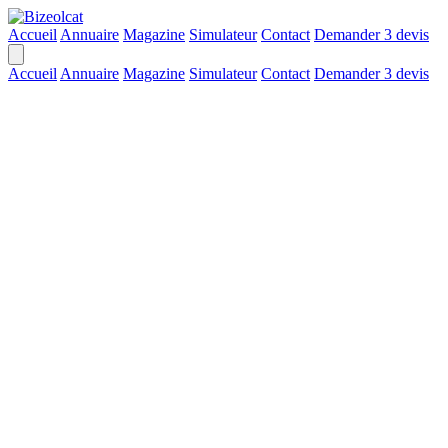
Accueil
Annuaire
Magazine
Simulateur
Contact
Demander 3 devis
Accueil
Annuaire
Magazine
Simulateur
Contact
Demander 3 devis