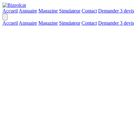
Accueil
Annuaire
Magazine
Simulateur
Contact
Demander 3 devis
Accueil
Annuaire
Magazine
Simulateur
Contact
Demander 3 devis