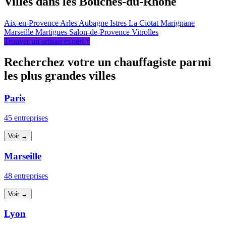
Villes dans les Bouches-du-Rhône
Aix-en-Provence
Arles
Aubagne
Istres
La Ciotat
Marignane
Marseille
Martigues
Salon-de-Provence
Vitrolles
Trouver un artisan expert ↑
Recherchez votre un chauffagiste parmi
les plus grandes villes
Paris
45 entreprises
Voir →
Marseille
48 entreprises
Voir →
Lyon