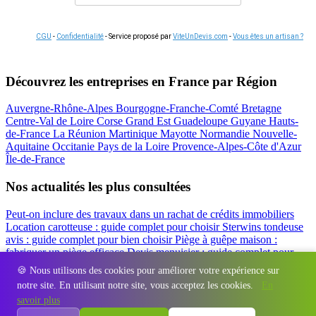
CGU
-
Confidentialité
- Service proposé par
ViteUnDevis.com
-
Vous êtes un artisan ?
Découvrez les entreprises en France par Région
Auvergne-Rhône-Alpes
Bourgogne-Franche-Comté
Bretagne
Centre-Val de Loire
Corse
Grand Est
Guadeloupe
Guyane
Hauts-
de-France
La Réunion
Martinique
Mayotte
Normandie
Nouvelle-
Aquitaine
Occitanie
Pays de la Loire
Provence-Alpes-Côte d'Azur
Île-de-France
Nos actualités les plus consultées
Peut-on inclure des travaux dans un rachat de crédits immobiliers
Location carotteuse : guide complet pour choisir
Sterwins tondeuse
avis : guide complet pour bien choisir
Piège à guêpe maison :
fabriquer un piège efficace
Devis menuisier : guide complet pour
obtenir le meilleur prix
Simulation rachat de crédit : regrouper prêt
🍪 Nous utilisons des cookies pour améliorer votre expérience sur
travaux et crédits
notre site. En utilisant notre site, vous acceptez les cookies.
En
Régions
-
Départements
-
Villes
-
Entreprises
-
Marques
-
Contact
-
savoir plus
Espace presse
-
Mentions légales