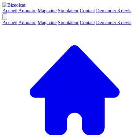
Accueil
Annuaire
Magazine
Simulateur
Contact
Demander 3 devis
Accueil
Annuaire
Magazine
Simulateur
Contact
Demander 3 devis