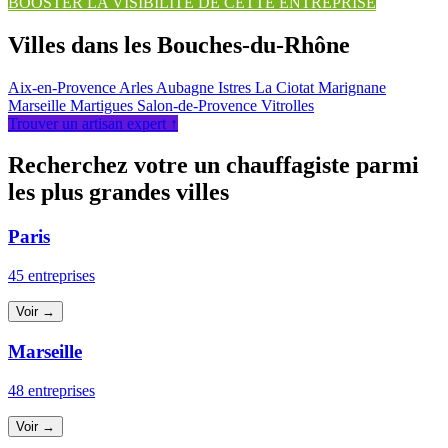
BOOSTER LA VISIBILITÉ DE CETTE ENTREPRISE
Villes dans les Bouches-du-Rhône
Aix-en-Provence
Arles
Aubagne
Istres
La Ciotat
Marignane
Marseille
Martigues
Salon-de-Provence
Vitrolles
Trouver un artisan expert ↑
Recherchez votre un chauffagiste parmi
les plus grandes villes
Paris
45 entreprises
Voir →
Marseille
48 entreprises
Voir →