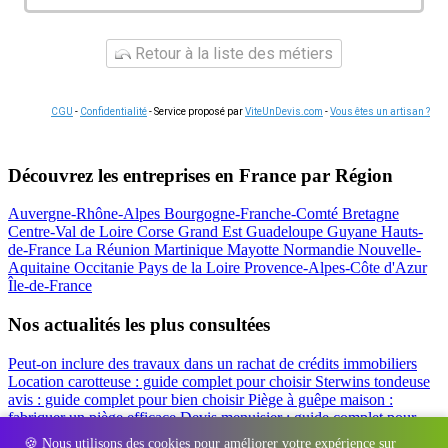
Retour à la liste des métiers
CGU
-
Confidentialité
- Service proposé par
ViteUnDevis.com
-
Vous êtes un artisan ?
Découvrez les entreprises en France par Région
Auvergne-Rhône-Alpes
Bourgogne-Franche-Comté
Bretagne
Centre-Val de Loire
Corse
Grand Est
Guadeloupe
Guyane
Hauts-
de-France
La Réunion
Martinique
Mayotte
Normandie
Nouvelle-
Aquitaine
Occitanie
Pays de la Loire
Provence-Alpes-Côte d'Azur
Île-de-France
Nos actualités les plus consultées
Peut-on inclure des travaux dans un rachat de crédits immobiliers
Location carotteuse : guide complet pour choisir
Sterwins tondeuse
avis : guide complet pour bien choisir
Piège à guêpe maison :
fabriquer un piège efficace
Devis menuisier : guide complet pour
obtenir le meilleur prix
Simulation rachat de crédit : regrouper prêt
🍪 Nous utilisons des cookies pour améliorer votre expérience sur