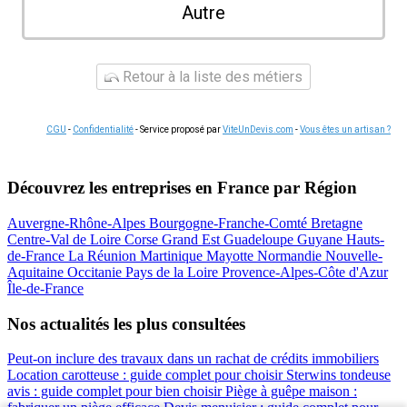
Autre
Retour à la liste des métiers
CGU
-
Confidentialité
- Service proposé par
ViteUnDevis.com
-
Vous êtes un artisan ?
Découvrez les entreprises en France par Région
Auvergne-Rhône-Alpes
Bourgogne-Franche-Comté
Bretagne
Centre-Val de Loire
Corse
Grand Est
Guadeloupe
Guyane
Hauts-
de-France
La Réunion
Martinique
Mayotte
Normandie
Nouvelle-
Aquitaine
Occitanie
Pays de la Loire
Provence-Alpes-Côte d'Azur
Île-de-France
Nos actualités les plus consultées
Peut-on inclure des travaux dans un rachat de crédits immobiliers
Location carotteuse : guide complet pour choisir
Sterwins tondeuse
avis : guide complet pour bien choisir
Piège à guêpe maison :