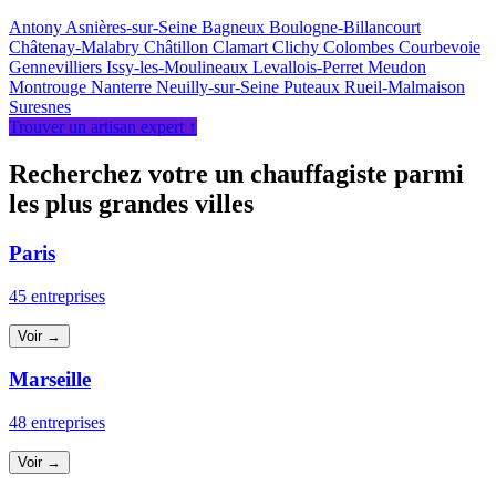
Antony
Asnières-sur-Seine
Bagneux
Boulogne-Billancourt
Châtenay-Malabry
Châtillon
Clamart
Clichy
Colombes
Courbevoie
Gennevilliers
Issy-les-Moulineaux
Levallois-Perret
Meudon
Montrouge
Nanterre
Neuilly-sur-Seine
Puteaux
Rueil-Malmaison
Suresnes
Trouver un artisan expert ↑
Recherchez votre un chauffagiste parmi
les plus grandes villes
Paris
45 entreprises
Voir →
Marseille
48 entreprises
Voir →